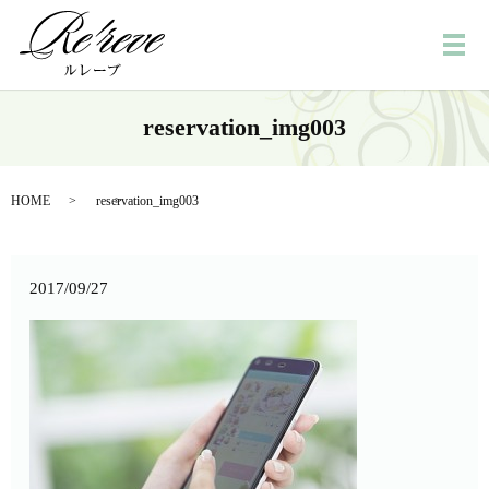
メ
reservation_img003
HOME
reservation_img003
2017/09/27